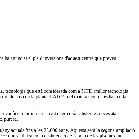
s ha anunciat el pla d'inversions d'aquest centre que preveu
rana, tecnologia que està considerada com a MTD (millor tecnologia
nsum de sosa de la planta d’ATCC del mateix centre i evitar, en la
car àcid clorhídric i la resta permetrà satisfer les necessitats
ta puresa.
t/any actuals fins a les 28.000 t/any. Aquesta serà la segona ampliació
r que s'utilitza en la desinfecció de l'aigua de les piscines, un