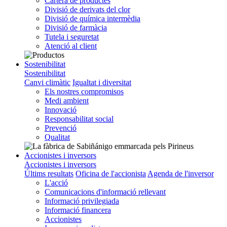
Cartera de productes
Divisió de derivats del clor
Divisió de química intermèdia
Divisió de farmàcia
Tutela i seguretat
Atenció al client
Sostenibilitat
Sostenibilitat
Canvi climàtic
Igualtat i diversitat
Els nostres compromisos
Medi ambient
Innovació
Responsabilitat social
Prevenció
Qualitat
Accionistes i inversors
Accionistes i inversors
Últims resultats
Oficina de l'accionista
Agenda de l'inversor
L'acció
Comunicacions d'informació rellevant
Informació privilegiada
Informació financera
Accionistes