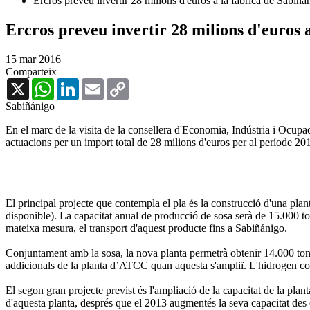
Ercros preveu invertir 28 milions d'euros a la fàbrica de Sabiñá
Ercros preveu invertir 28 milions d'euros 
15 mar 2016
Comparteix
X
WhatsApp
LinkedIn
Email
Copy
Link
Sabiñánigo
En el marc de la visita de la consellera d'Economia, Indústria i Ocupa
actuacions per un import total de 28 milions d'euros per al període 2
El principal projecte que contempla el pla és la construcció d'una pla
disponible). La capacitat anual de producció de sosa serà de 15.000 ton
mateixa mesura, el transport d'aquest producte fins a Sabiñánigo.
Conjuntament amb la sosa, la nova planta permetrà obtenir 14.000 tones a
addicionals de la planta d’ATCC quan aquesta s'ampliï. L'hidrogen cop
El segon gran projecte previst és l'ampliació de la capacitat de la pla
d'aquesta planta, després que el 2013 augmentés la seva capacitat des de