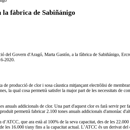
nigo
a la fàbrica de Sabiñánigo
ció del Govern d'Aragó, Marta Gastón, a la fàbrica de Sabiñánigo, Ercro
016-2020.
nta de producció de clor i sosa càustica mitjançant electròlisi de memb
es, la qual cosa permetrà satisfer la major part de les necessitats de co
nuals addicionals de clor. Una part d'aquest clor es farà servir per fabri
roduït permetrà fabricar 2.100 tones anuals addicionals d'amoníac d'al
nta d’ATCC, que ara està al 100% de la seva capacitat, des de les 22.000 
 les 16.000 t/any fins a la capacitat actual. L’ATCC és un derivat del clo