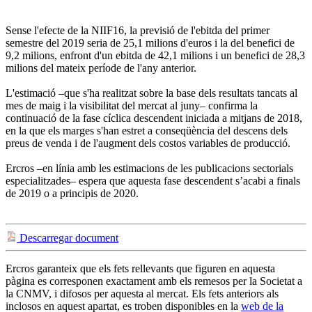
Sense l'efecte de la NIIF16, la previsió de l'ebitda del primer
semestre del 2019 seria de 25,1 milions d'euros i la del benefici de
9,2 milions, enfront d'un ebitda de 42,1 milions i un benefici de 28,3
milions del mateix període de l'any anterior.
L'estimació –que s'ha realitzat sobre la base dels resultats tancats al
mes de maig i la visibilitat del mercat al juny– confirma la
continuació de la fase cíclica descendent iniciada a mitjans de 2018,
en la que els marges s'han estret a conseqüència del descens dels
preus de venda i de l'augment dels costos variables de producció.
Ercros –en línia amb les estimacions de les publicacions sectorials
especialitzades– espera que aquesta fase descendent s’acabi a finals
de 2019 o a principis de 2020.
Descarregar document
Ercros garanteix que els fets rellevants que figuren en aquesta
pàgina es corresponen exactament amb els remesos per la Societat a
la CNMV, i difosos per aquesta al mercat. Els fets anteriors als
inclosos en aquest apartat, es troben disponibles en la
web de la