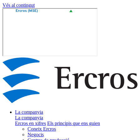
Vés al contingut
La companyia
La companyia
Ercros en xifres
Els principis que ens guien
Coneix Ercros
Negocis