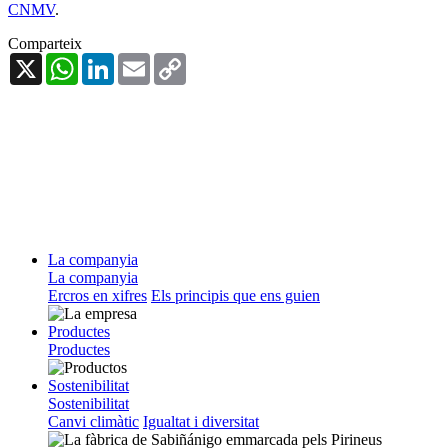
CNMV
.
Comparteix
X
WhatsApp
LinkedIn
Email
Copy
Link
La companyia
La companyia
Ercros en xifres
Els principis que ens guien
Productes
Productes
Sostenibilitat
Sostenibilitat
Canvi climàtic
Igualtat i diversitat