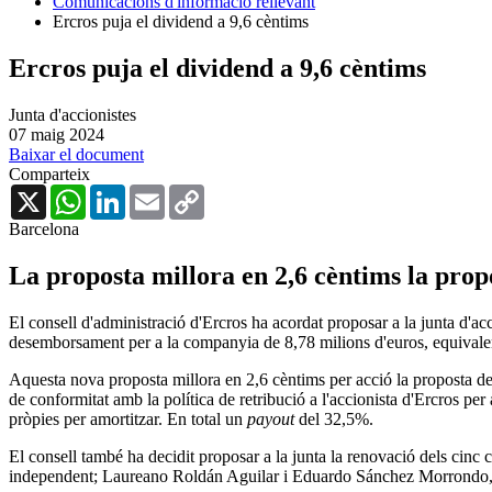
Comunicacions d'informació rellevant
Ercros puja el dividend a 9,6 cèntims
Ercros puja el dividend a 9,6 cèntims
Junta d'accionistes
07 maig 2024
Baixar el document
Comparteix
X
WhatsApp
LinkedIn
Email
Copy
Link
Barcelona
La proposta millora en 2,6 cèntims la propo
El consell d'administració d'Ercros ha acordat proposar a la junta d'ac
desemborsament per a la companyia de 8,78 milions d'euros, equivalent
Aquesta nova proposta millora en 2,6 cèntims per acció la proposta de
de conformitat amb la política de retribució a l'accionista d'Ercros pe
pròpies per amortitzar. En total un
payout
del 32,5%.
El consell també ha decidit proposar a la junta la renovació dels cin
independent; Laureano Roldán Aguilar i Eduardo Sánchez Morrondo, co