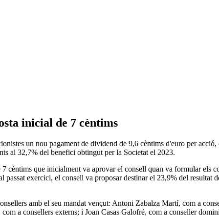
sta inicial de 7 cèntims
cionistes un nou pagament de dividend de 9,6 cèntims d'euro per acció, q
s al 32,7% del benefici obtingut per la Societat el 2023.
 7 cèntims que inicialment va aprovar el consell quan va formular els c
r al passat exercici, el consell va proposar destinar el 23,9% del resulta
c consellers amb el seu mandat vençut: Antoni Zabalza Martí, com a con
m a consellers externs; i Joan Casas Galofré, com a conseller domini