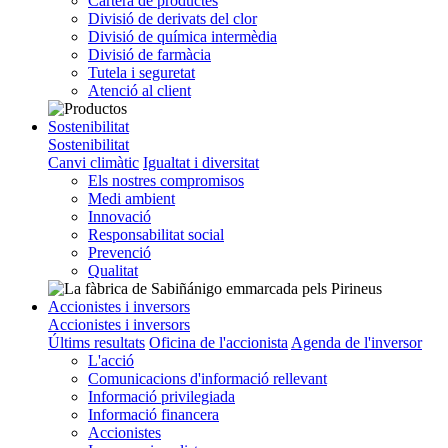
Cartera de productes
Divisió de derivats del clor
Divisió de química intermèdia
Divisió de farmàcia
Tutela i seguretat
Atenció al client
Sostenibilitat
Sostenibilitat
Canvi climàtic
Igualtat i diversitat
Els nostres compromisos
Medi ambient
Innovació
Responsabilitat social
Prevenció
Qualitat
Accionistes i inversors
Accionistes i inversors
Últims resultats
Oficina de l'accionista
Agenda de l'inversor
L'acció
Comunicacions d'informació rellevant
Informació privilegiada
Informació financera
Accionistes