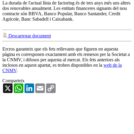
La durada de l'actual línia de factoring és de tres anys més uns altres
dos renovables anualment. Les entitats financeres signants del nou
contracte són BBVA, Banco Popular, Banco Santander, Credit
Agricole, Banc Sabadell i Caixabank.
Descarregar document
Ercros garanteix que els fets rellevants que figuren en aquesta
pàgina es corresponen exactament amb els remesos per la Societat a
la CNMV, i difosos per aquesta al mercat. Els fets anteriors als
inclosos en aquest apartat, es troben disponibles en la
web de la
CNMV
.
Comparteix
X
WhatsApp
LinkedIn
Email
Copy
Link