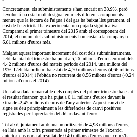
Concretament, els subministraments s'han encarit un 38,9%, però
l'evolució ha estat molt desigual entre els diferents components:
mentre que la factura de l'aigua i del gas ha baixat lleugerament, el
cost de l'electricitat ha experimentat una pujada significativa.
Comparant el primer trimestre del 2015 amb el corresponent del
2014, el conjunt dels subministraments han costat a la companyia
6,81 milions d'euros més.
Malgrat aquest important increment del cost dels subministraments,
l'ebitda total del trimestre ha pujat a 5,26 milions d'euros enfront dels
4,42 milions d'euros del mateix període del 2014, una millora del
19%. L'ebitda ordinari ha estat de 4,70 milions d'euros (4,66 milions
d'euros el 2014) i l'ebitda no recurrent de 0,56 milions d'euros (-0,24
milions d'euros el 2014).
Una altra dada remarcable dels comptes del primer trimestre ha estat
el resultat financer, que ha pujat a 0,11 milions d'euros davant la
xifra de -2,45 milions d'euros de l'any anterior. Aquest canvi de
signe es deu principalment a les diferències de canvi positives
registrades per l'apreciació del dòlar davant l'euro.
Tot això, juntament amb una amortització de 4,98 milions d'euros,
en línia amb la xifra presentada al primer trimestre de l'exercici
anterior, ens porta al resultat de 0,40 milions d'euros que, com s'ha