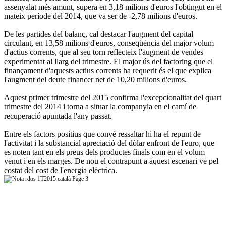
assenyalat més amunt, supera en 3,18 milions d'euros l'obtingut en el
mateix període del 2014, que va ser de -2,78 milions d'euros.
De les partides del balanç, cal destacar l'augment del capital
circulant, en 13,58 milions d'euros, conseqüència del major volum
d'actius corrents, que al seu torn reflecteix l'augment de vendes
experimentat al llarg del trimestre. El major ús del factoring que el
finançament d'aquests actius corrents ha requerit és el que explica
l'augment del deute financer net de 10,20 milions d'euros.
Aquest primer trimestre del 2015 confirma l'excepcionalitat del quart
trimestre del 2014 i torna a situar la companyia en el camí de
recuperació apuntada l'any passat.
Entre els factors positius que convé ressaltar hi ha el repunt de
l'activitat i la substancial apreciació del dòlar enfront de l'euro, que
es noten tant en els preus dels productes finals com en el volum
venut i en els marges. De nou el contrapunt a aquest escenari ve pel
costat del cost de l'energia elèctrica.