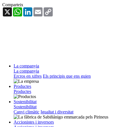
Comparteix
X
WhatsApp
LinkedIn
Email
Copy
Link
La companyia
La companyia
Ercros en xifres
Els principis que ens guien
Productes
Productes
Sostenibilitat
Sostenibilitat
Canvi climàtic
Igualtat i diversitat
Accionistes i inversors