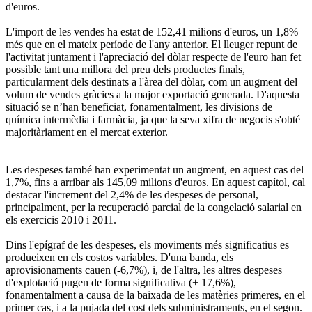
d'euros.
L'import de les vendes ha estat de 152,41 milions d'euros, un 1,8%
més que en el mateix període de l'any anterior. El lleuger repunt de
l'activitat juntament i l'apreciació del dòlar respecte de l'euro han fet
possible tant una millora del preu dels productes finals,
particularment dels destinats a l'àrea del dòlar, com un augment del
volum de vendes gràcies a la major exportació generada. D'aquesta
situació se n’han beneficiat, fonamentalment, les divisions de
química intermèdia i farmàcia, ja que la seva xifra de negocis s'obté
majoritàriament en el mercat exterior.
Les despeses també han experimentat un augment, en aquest cas del
1,7%, fins a arribar als 145,09 milions d'euros. En aquest capítol, cal
destacar l'increment del 2,4% de les despeses de personal,
principalment, per la recuperació parcial de la congelació salarial en
els exercicis 2010 i 2011.
Dins l'epígraf de les despeses, els moviments més significatius es
produeixen en els costos variables. D'una banda, els
aprovisionaments cauen (-6,7%), i, de l'altra, les altres despeses
d'explotació pugen de forma significativa (+ 17,6%),
fonamentalment a causa de la baixada de les matèries primeres, en el
primer cas, i a la pujada del cost dels subministraments, en el segon.