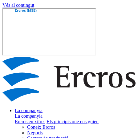
Vés al contingut
La companyia
La companyia
Ercros en xifres
Els principis que ens guien
Coneix Ercros
Negocis