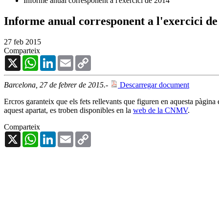
Informe anual corresponent a l'exercici de 2014
Informe anual corresponent a l'exercici de
27 feb 2015
Comparteix
X
WhatsApp
LinkedIn
Email
Copy
Link
Barcelona, 27 de febrer de 2015.-
Descarregar document
Ercros garanteix que els fets rellevants que figuren en aquesta pàgina
aquest apartat, es troben disponibles en la
web de la CNMV
.
Comparteix
X
WhatsApp
LinkedIn
Email
Copy
Link