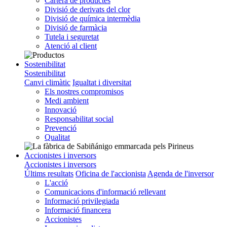
Cartera de productes
Divisió de derivats del clor
Divisió de química intermèdia
Divisió de farmàcia
Tutela i seguretat
Atenció al client
Sostenibilitat
Sostenibilitat
Canvi climàtic
Igualtat i diversitat
Els nostres compromisos
Medi ambient
Innovació
Responsabilitat social
Prevenció
Qualitat
Accionistes i inversors
Accionistes i inversors
Últims resultats
Oficina de l'accionista
Agenda de l'inversor
L'acció
Comunicacions d'informació rellevant
Informació privilegiada
Informació financera
Accionistes