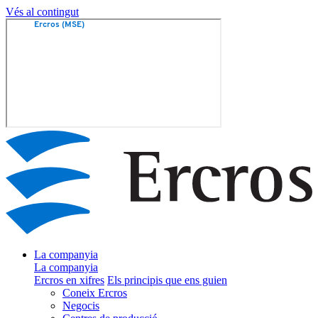
Vés al contingut
La companyia
La companyia
Ercros en xifres
Els principis que ens guien
Coneix Ercros
Negocis