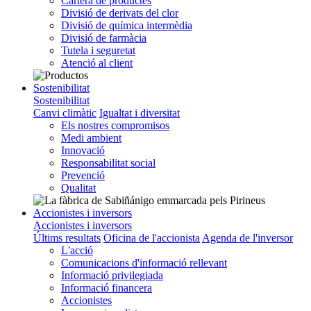
Cartera de productes
Divisió de derivats del clor
Divisió de química intermèdia
Divisió de farmàcia
Tutela i seguretat
Atenció al client
Sostenibilitat
Sostenibilitat
Canvi climàtic
Igualtat i diversitat
Els nostres compromisos
Medi ambient
Innovació
Responsabilitat social
Prevenció
Qualitat
Accionistes i inversors
Accionistes i inversors
Últims resultats
Oficina de l'accionista
Agenda de l'inversor
L'acció
Comunicacions d'informació rellevant
Informació privilegiada
Informació financera
Accionistes