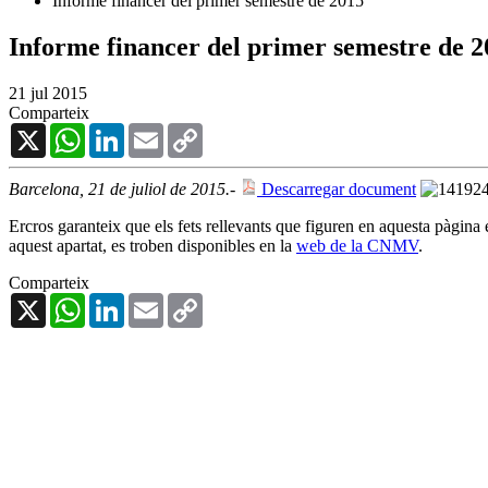
Informe financer del primer semestre de 2015
Informe financer del primer semestre de 2
21 jul 2015
Comparteix
X
WhatsApp
LinkedIn
Email
Copy
Link
Barcelona, 21 de juliol de 2015.-
Descarregar document
Ercros garanteix que els fets rellevants que figuren en aquesta pàgina
aquest apartat, es troben disponibles en la
web de la CNMV
.
Comparteix
X
WhatsApp
LinkedIn
Email
Copy
Link