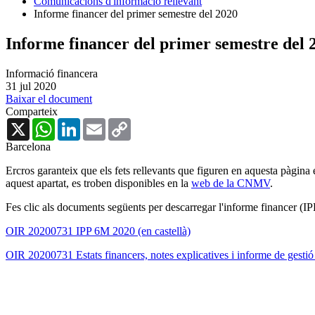
Comunicacions d'informació rellevant
Informe financer del primer semestre del 2020
Informe financer del primer semestre del 
Informació financera
31 jul 2020
Baixar el document
Comparteix
X
WhatsApp
LinkedIn
Email
Copy
Link
Barcelona
Ercros garanteix que els fets rellevants que figuren en aquesta pàgina
aquest apartat, es troben disponibles en la
web de la CNMV
.
Fes clic als documents següents per descarregar l'informe financer (IPP
OIR 20200731 IPP 6M 2020 (en castellà)
OIR 20200731 Estats financers, notes explicatives i informe de gesti