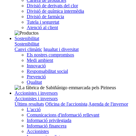
Cartera de productes
Divisió de derivats del clor
Divisió de química intermèdia
Divisió de farmàcia
Tutela i seguretat
Atenció al client
Sostenibilitat
Sostenibilitat
Canvi climàtic
Igualtat i diversitat
Els nostres compromisos
Medi ambient
Innovació
Responsabilitat social
Prevenció
Qualitat
Accionistes i inversors
Accionistes i inversors
Últims resultats
Oficina de l'accionista
Agenda de l'inversor
L'acció
Comunicacions d'informació rellevant
Informació privilegiada
Informació financera
Accionistes