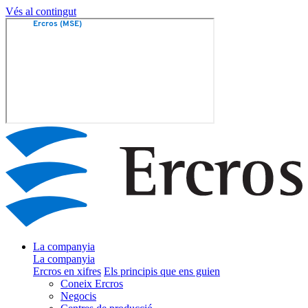
Vés al contingut
La companyia
La companyia
Ercros en xifres
Els principis que ens guien
Coneix Ercros
Negocis