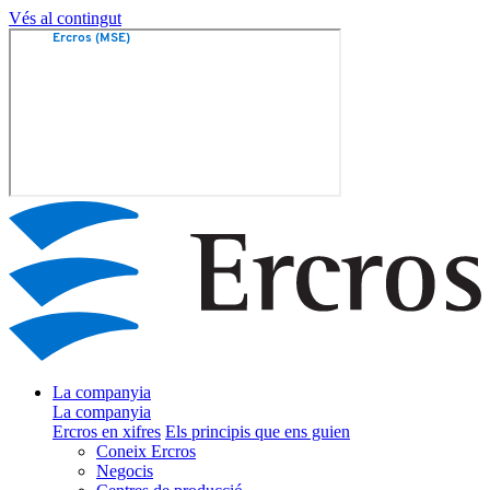
Vés al contingut
La companyia
La companyia
Ercros en xifres
Els principis que ens guien
Coneix Ercros
Negocis