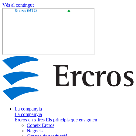
Vés al contingut
La companyia
La companyia
Ercros en xifres
Els principis que ens guien
Coneix Ercros
Negocis