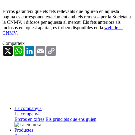
Ercros garanteix que els fets rellevants que figuren en aquesta
pàgina es corresponen exactament amb els remesos per la Societat a
la CNMV, i difosos per aquesta al mercat. Els fets anteriors als
inclosos en aquest apartat, es troben disponibles en la
web de la
CNMV
.
Comparteix
X
WhatsApp
LinkedIn
Email
Copy
Link
La companyia
La companyia
Ercros en xifres
Els principis que ens guien
Productes