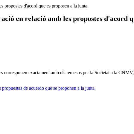
es propostes d'acord que es proposen a la junta
ració en relació amb les propostes d'acord q
 es corresponen exactament amb els remesos per la Societat a la CNMV, i 
s propuestas de acuerdo que se proponen a la junta