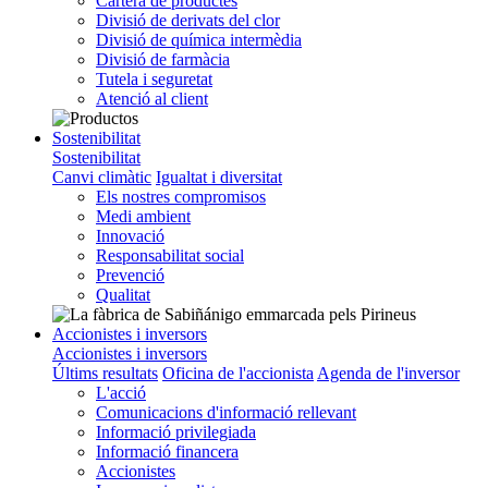
Cartera de productes
Divisió de derivats del clor
Divisió de química intermèdia
Divisió de farmàcia
Tutela i seguretat
Atenció al client
Sostenibilitat
Sostenibilitat
Canvi climàtic
Igualtat i diversitat
Els nostres compromisos
Medi ambient
Innovació
Responsabilitat social
Prevenció
Qualitat
Accionistes i inversors
Accionistes i inversors
Últims resultats
Oficina de l'accionista
Agenda de l'inversor
L'acció
Comunicacions d'informació rellevant
Informació privilegiada
Informació financera
Accionistes