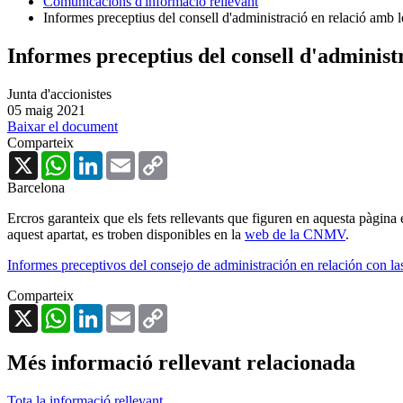
Comunicacions d'informació rellevant
Informes preceptius del consell d'administració en relació amb l
Informes preceptius del consell d'administ
Junta d'accionistes
05 maig 2021
Baixar el document
Comparteix
X
WhatsApp
LinkedIn
Email
Copy
Link
Barcelona
Ercros garanteix que els fets rellevants que figuren en aquesta pàgina
aquest apartat, es troben disponibles en la
web de la CNMV
.
Informes preceptivos del consejo de administración en relación con la
Comparteix
X
WhatsApp
LinkedIn
Email
Copy
Link
Més informació rellevant relacionada
Tota la informació rellevant