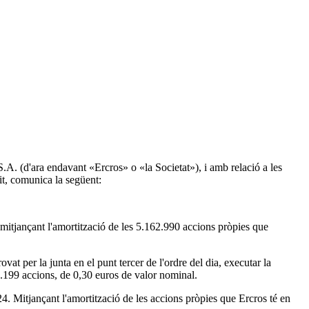
S.A. (d'ara endavant «Ercros» o «la Societat»), i amb relació a les
it, comunica la següent:
 mitjançant l'amortització de les 5.162.990 accions pròpies que
ovat per la junta en el punt tercer de l'ordre del dia, executar la
.199 accions, de 0,30 euros de valor nominal.
24. Mitjançant l'amortització de les accions pròpies que Ercros té en