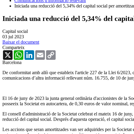
Comunicacions d'informació rellevant
Iniciada una reducció del 5,34% del capital social per amortitzar
Iniciada una reducció del 5,34% del capita
Capital social
03 jul 2023
Baixar el document
Comparteix
X
WhatsApp
LinkedIn
Email
Copy
Link
Barcelona
De conformitat amb allò que estableix l'article 227 de la Llei 6/2023, 
comunicacions d’altra informació rellevant núm. 16.755, de 10 de jun
El 16 de juny de 2023 la junta general ordinària d'accionistes de la S
posseeix la Societat en autocartera, de 0,30 euros de valor nominal, re
El consell d'administració de la Societat celebrat el mateix 16 de juny, a
reducció del capital social. Després d'aquesta operació, el capital soci
Les accions que seran amortitzades van ser adquirides per la Societat e