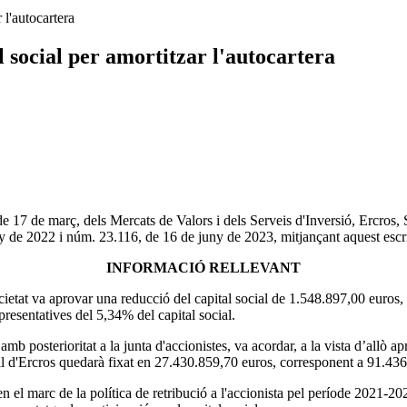
 l'autocartera
l social per amortitzar l'autocartera
de 17 de març, dels Mercats de Valors i dels Serveis d'Inversió, Ercros, 
y de 2022 i núm. 23.116, de 16 de juny de 2023, mitjançant aquest escr
INFORMACIÓ RELLEVANT
ocietat va aprovar una reducció del capital social de 1.548.897,00 euros,
presentatives del 5,34% del capital social.
mb posterioritat a la junta d'accionistes, va acordar, a la vista d’allò apr
al d'Ercros quedarà fixat en
27.430.859,70
euros, corresponent a 91.436
n el marc de la política de retribució a l'accionista pel període 2021-20