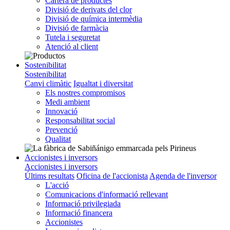
Cartera de productes
Divisió de derivats del clor
Divisió de química intermèdia
Divisió de farmàcia
Tutela i seguretat
Atenció al client
Sostenibilitat
Sostenibilitat
Canvi climàtic
Igualtat i diversitat
Els nostres compromisos
Medi ambient
Innovació
Responsabilitat social
Prevenció
Qualitat
Accionistes i inversors
Accionistes i inversors
Últims resultats
Oficina de l'accionista
Agenda de l'inversor
L'acció
Comunicacions d'informació rellevant
Informació privilegiada
Informació financera
Accionistes