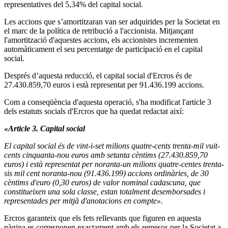
representatives del 5,34% del capital social.
Les accions que s’amortitzaran van ser adquirides per la Societat en
el marc de la política de retribució a l'accionista.
Mitjançant
l'amortització d'aquestes accions, els accionistes incrementen
automàticament el seu percentatge de participació en el capital
social.
Després d’aquesta reducció, el capital social d'Ercros és de
27.430.859,70 euros i està representat per 91.436.199 accions.
Com a conseqüència d'aquesta operació, s'ha modificat l'article 3
dels estatuts socials d'Ercros que ha quedat redactat així:
«Article 3. Capital social
El capital social és de vint-i-set milions quatre-cents trenta-mil vuit-
cents cinquanta-nou euros amb setanta cèntims (27.430.859,70
euros) i està representat per noranta-un milions quatre-centes trenta-
sis mil cent noranta-nou (91.436.199) accions ordinàries, de 30
cèntims d'euro (0,30 euros) de valor nominal cadascuna, que
constitueixen una sola classe, estan totalment desemborsades i
representades per mitjà d'anotacions en compte».
Ercros garanteix que els fets rellevants que figuren en aquesta
pàgina es corresponen exactament amb els remesos per la Societat a