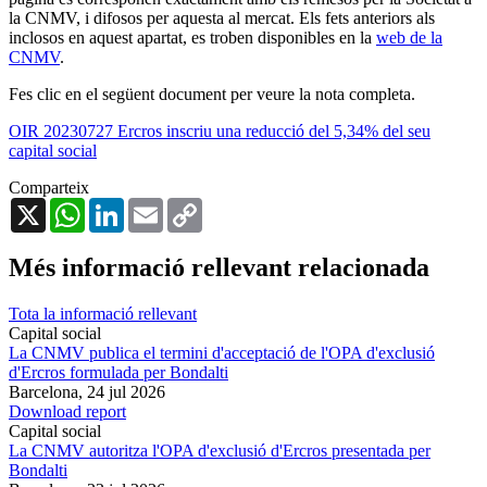
la CNMV, i difosos per aquesta al mercat. Els fets anteriors als
inclosos en aquest apartat, es troben disponibles en la
web de la
CNMV
.
Fes clic en el següent document per veure la nota completa.
OIR 20230727 Ercros inscriu una reducció del 5,34% del seu
capital social
Comparteix
X
WhatsApp
LinkedIn
Email
Copy
Link
Més informació rellevant relacionada
Tota la informació rellevant
Capital social
La CNMV publica el termini d'acceptació de l'OPA d'exclusió
d'Ercros formulada per Bondalti
Barcelona,
24 jul 2026
Download report
Capital social
La CNMV autoritza l'OPA d'exclusió d'Ercros presentada per
Bondalti