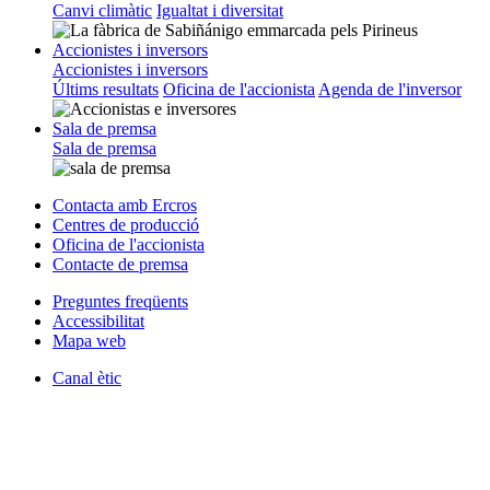
Canvi climàtic
Igualtat i diversitat
Accionistes i inversors
Accionistes i inversors
Últims resultats
Oficina de l'accionista
Agenda de l'inversor
Sala de premsa
Sala de premsa
Contacta amb Ercros
Centres de producció
Oficina de l'accionista
Contacte de premsa
Preguntes freqüents
Accessibilitat
Mapa web
Canal ètic