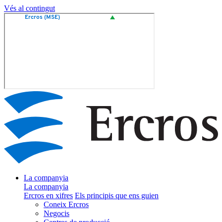
Vés al contingut
La companyia
La companyia
Ercros en xifres
Els principis que ens guien
Coneix Ercros
Negocis