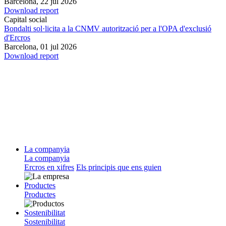
Barcelona,
22 jul 2026
Download report
Capital social
Bondalti sol·licita a la CNMV autorització per a l'OPA d'exclusió
d'Ercros
Barcelona,
01 jul 2026
Download report
La companyia
La companyia
Ercros en xifres
Els principis que ens guien
Productes
Productes
Sostenibilitat
Sostenibilitat