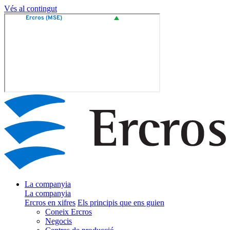
Vés al contingut
La companyia
La companyia
Ercros en xifres
Els principis que ens guien
Coneix Ercros
Negocis