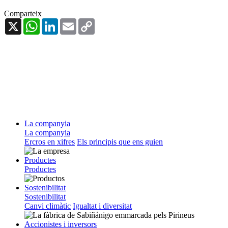
Comparteix
X
WhatsApp
LinkedIn
Email
Copy
Link
La companyia
La companyia
Ercros en xifres
Els principis que ens guien
Productes
Productes
Sostenibilitat
Sostenibilitat
Canvi climàtic
Igualtat i diversitat
Accionistes i inversors