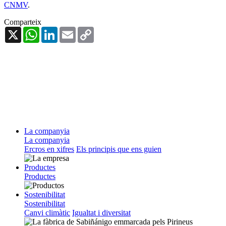
CNMV
.
Comparteix
X
WhatsApp
LinkedIn
Email
Copy
Link
La companyia
La companyia
Ercros en xifres
Els principis que ens guien
Productes
Productes
Sostenibilitat
Sostenibilitat
Canvi climàtic
Igualtat i diversitat