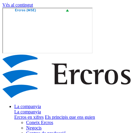
Vés al contingut
La companyia
La companyia
Ercros en xifres
Els principis que ens guien
Coneix Ercros
Negocis