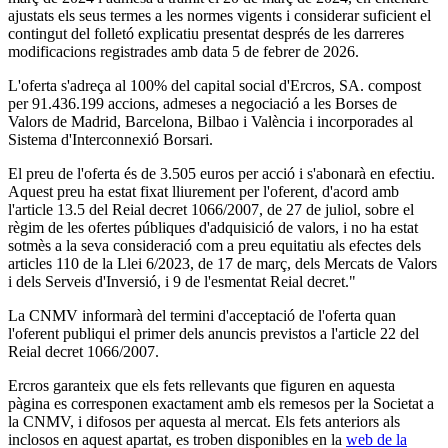
ajustats els seus termes a les normes vigents i considerar suficient el
contingut del folletó explicatiu presentat després de les darreres
modificacions registrades amb data 5 de febrer de 2026.
L'oferta s'adreça al 100% del capital social d'Ercros, SA. compost
per 91.436.199 accions, admeses a negociació a les Borses de
Valors de Madrid, Barcelona, ​​Bilbao i València i incorporades al
Sistema d'Interconnexió Borsari.
El preu de l'oferta és de 3.505 euros per acció i s'abonarà en efectiu.
Aquest preu ha estat fixat lliurement per l'oferent, d'acord amb
l'article 13.5 del Reial decret 1066/2007, de 27 de juliol, sobre el
règim de les ofertes públiques d'adquisició de valors, i no ha estat
sotmès a la seva consideració com a preu equitatiu als efectes dels
articles 110 de la Llei 6/2023, de 17 de març, dels Mercats de Valors
i dels Serveis d'Inversió, i 9 de l'esmentat Reial decret."
La CNMV informarà del termini d'acceptació de l'oferta quan
l'oferent publiqui el primer dels anuncis previstos a l'article 22 del
Reial decret 1066/2007.
Ercros garanteix que els fets rellevants que figuren en aquesta
pàgina es corresponen exactament amb els remesos per la Societat a
la CNMV, i difosos per aquesta al mercat. Els fets anteriors als
inclosos en aquest apartat, es troben disponibles en la
web de la