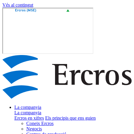
Vés al contingut
La companyia
La companyia
Ercros en xifres
Els principis que ens guien
Coneix Ercros
Negocis