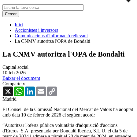
Inici
Accionistes i inversors
Comunicacions d'informació rellevant
La CNMV autoritza l'OPA de Bondalti
La CNMV autoritza l'OPA de Bondalti
Capital social
10 feb 2026
Baixar el document
Comparteix
X
WhatsApp
LinkedIn
Email
Copy
Link
Madrid
El Consell de la Comissió Nacional del Mercat de Valors ha adoptat
amb data 10 de febrer de 2026 el següent acord:
“Autoritzar l'oferta pública voluntària d'adquisició d'accions
d'Ercros, S.A. presentada per Bondalti Iberica, S.L.U. el dia 5 de
març de 2024 i admesa a tràmit el 20 de març de 2024, en entendre