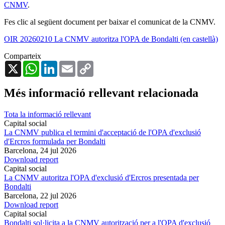
CNMV
.
Fes clic al següent document per baixar el comunicat de la CNMV.
OIR 20260210 La CNMV autoritza l'OPA de Bondalti (en castellà)
Comparteix
X
WhatsApp
LinkedIn
Email
Copy
Link
Més informació rellevant relacionada
Tota la informació rellevant
Capital social
La CNMV publica el termini d'acceptació de l'OPA d'exclusió
d'Ercros formulada per Bondalti
Barcelona,
24 jul 2026
Download report
Capital social
La CNMV autoritza l'OPA d'exclusió d'Ercros presentada per
Bondalti
Barcelona,
22 jul 2026
Download report
Capital social
Bondalti sol·licita a la CNMV autorització per a l'OPA d'exclusió