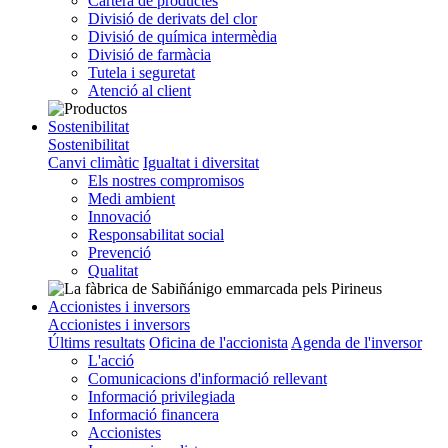
Cartera de productes
Divisió de derivats del clor
Divisió de química intermèdia
Divisió de farmàcia
Tutela i seguretat
Atenció al client
Sostenibilitat
Sostenibilitat
Canvi climàtic
Igualtat i diversitat
Els nostres compromisos
Medi ambient
Innovació
Responsabilitat social
Prevenció
Qualitat
Accionistes i inversors
Accionistes i inversors
Últims resultats
Oficina de l'accionista
Agenda de l'inversor
L'acció
Comunicacions d'informació rellevant
Informació privilegiada
Informació financera
Accionistes