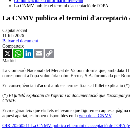
Comunicacions d'informació rellevant
La CNMV publica el termini d'acceptació de l'OPA
La CNMV publica el termini d'acceptació
Capital social
11 feb 2026
Baixar el document
Comparteix
X
WhatsApp
LinkedIn
Email
Copy
Link
Madrid
La Comissió Nacional del Mercat de Valors informa que, amb data 11 de 
corresponent a l'opa voluntària sobre Ercros, S.A. formulada per Bond
En conseqüència i d'acord amb els termes fixats al fullet explicatiu (*
(*)
El fulletó explicatiu de l'oferta i la documentació que l'acompany
CNMV.
Ercros garanteix que els fets rellevants que figuren en aquesta pàgina
aquest apartat, es troben disponibles en la
web de la CNMV
.
OIR 20260211 La CNMV publica el termini d'acceptació de l'OPA (en