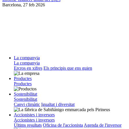
Barcelona,
27 feb 2026
La companyia
La companyia
Ercros en xifres
Els principis que ens guien
Productes
Productes
Sostenibilitat
Sostenibilitat
Canvi climàtic
Igualtat i diversitat
Accionistes i inversors
Accionistes i inversors
Últims resultats
Oficina de l'accionista
Agenda de l'inversor