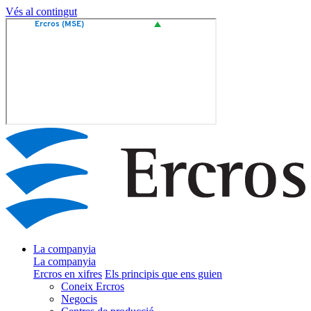
Vés al contingut
La companyia
La companyia
Ercros en xifres
Els principis que ens guien
Coneix Ercros
Negocis