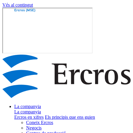
Vés al contingut
La companyia
La companyia
Ercros en xifres
Els principis que ens guien
Coneix Ercros
Negocis