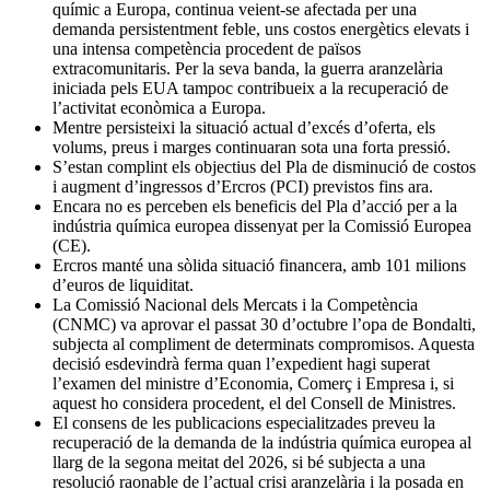
químic a Europa, continua veient-se afectada per una
demanda persistentment feble, uns costos energètics elevats i
una intensa competència procedent de països
extracomunitaris. Per la seva banda, la guerra aranzelària
iniciada pels EUA tampoc contribueix a la recuperació de
l’activitat econòmica a Europa.
Mentre persisteixi la situació actual d’excés d’oferta, els
volums, preus i marges continuaran sota una forta pressió.
S’estan complint els objectius del Pla de disminució de costos
i augment d’ingressos d’Ercros (PCI) previstos fins ara.
Encara no es perceben els beneficis del Pla d’acció per a la
indústria química europea dissenyat per la Comissió Europea
(CE).
Ercros manté una sòlida situació financera, amb 101 milions
d’euros de liquiditat.
La Comissió Nacional dels Mercats i la Competència
(CNMC) va aprovar el passat 30 d’octubre l’opa de Bondalti,
subjecta al compliment de determinats compromisos. Aquesta
decisió esdevindrà ferma quan l’expedient hagi superat
l’examen del ministre d’Economia, Comerç i Empresa i, si
aquest ho considera procedent, el del Consell de Ministres.
El consens de les publicacions especialitzades preveu la
recuperació de la demanda de la indústria química europea al
llarg de la segona meitat del 2026, si bé subjecta a una
resolució raonable de l’actual crisi aranzelària i la posada en