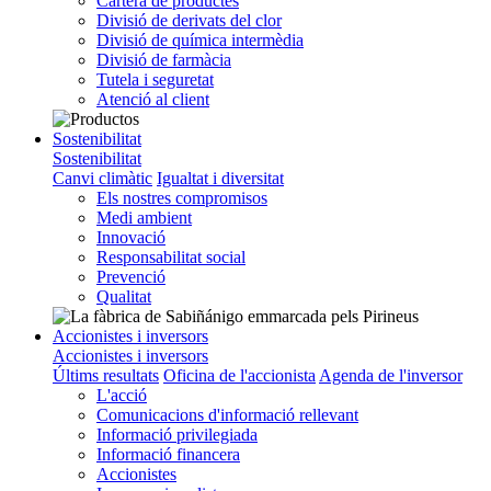
Cartera de productes
Divisió de derivats del clor
Divisió de química intermèdia
Divisió de farmàcia
Tutela i seguretat
Atenció al client
Sostenibilitat
Sostenibilitat
Canvi climàtic
Igualtat i diversitat
Els nostres compromisos
Medi ambient
Innovació
Responsabilitat social
Prevenció
Qualitat
Accionistes i inversors
Accionistes i inversors
Últims resultats
Oficina de l'accionista
Agenda de l'inversor
L'acció
Comunicacions d'informació rellevant
Informació privilegiada
Informació financera
Accionistes