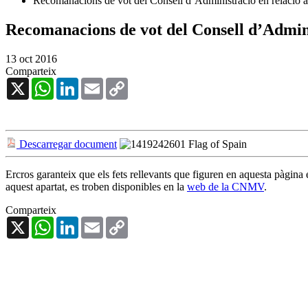
Recomanacions de vot del Consell d’Administració en relació al
Recomanacions de vot del Consell d’Adminis
13 oct 2016
Comparteix
X
WhatsApp
LinkedIn
Email
Copy
Link
Descarregar document
Ercros garanteix que els fets rellevants que figuren en aquesta pàgina
aquest apartat, es troben disponibles en la
web de la CNMV
.
Comparteix
X
WhatsApp
LinkedIn
Email
Copy
Link