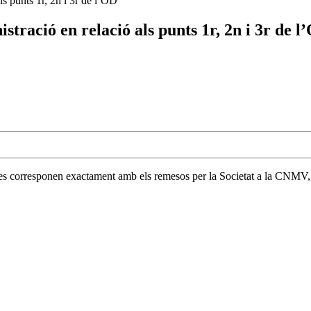
s punts 1r, 2n i 3r de l’OD
tració en relació als punts 1r, 2n i 3r de l
 es corresponen exactament amb els remesos per la Societat a la CNMV, i 