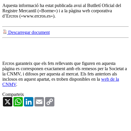
Aquesta informació ha estat publicada avui al Butlletí Oficial del
Registre Mercantil («Borme») i a la pàgina web corporativa
d’Ercros («www.ercros.es»).
Descarregar document
Ercros garanteix que els fets rellevants que figuren en aquesta
pàgina es corresponen exactament amb els remesos per la Societat a
la CNMV, i difosos per aquesta al mercat. Els fets anteriors als
inclosos en aquest apartat, es troben disponibles en la
web de la
CNMV
.
Comparteix
X
WhatsApp
LinkedIn
Email
Copy
Link