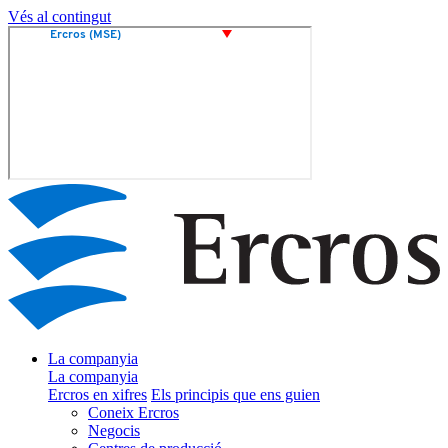
Vés al contingut
La companyia
La companyia
Ercros en xifres
Els principis que ens guien
Coneix Ercros
Negocis