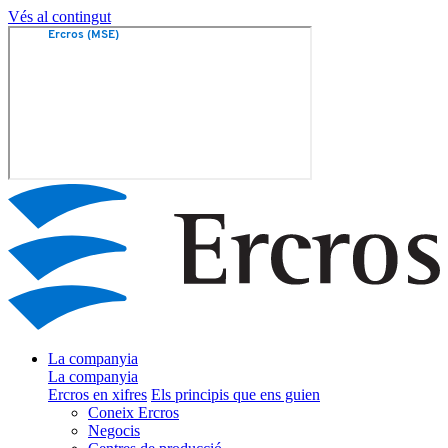
Vés al contingut
La companyia
La companyia
Ercros en xifres
Els principis que ens guien
Coneix Ercros
Negocis