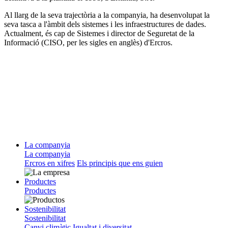
Al llarg de la seva trajectòria a la companyia, ha desenvolupat la
seva tasca a l'àmbit dels sistemes i les infraestructures de dades.
Actualment, és cap de Sistemes i director de Seguretat de la
Informació (CISO, per les sigles en anglès) d'Ercros.
La companyia
La companyia
Ercros en xifres
Els principis que ens guien
Productes
Productes
Sostenibilitat
Sostenibilitat
Canvi climàtic
Igualtat i diversitat