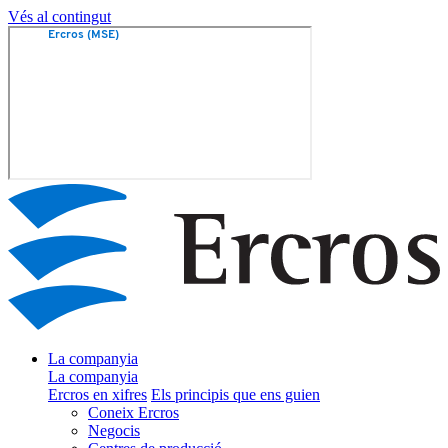
Vés al contingut
La companyia
La companyia
Ercros en xifres
Els principis que ens guien
Coneix Ercros
Negocis