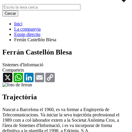
Inici
La companyia
Equip directiu
Ferrán Castellón Blesa
Ferrán Castellón Blesa
Sistemes d'Informació
Comparteix
X
WhatsApp
LinkedIn
Email
Copy
Link
Trajectòria
Nascut a Barcelona el 1960, es va formar a Enginyeria de
Telecomunicacions. Va iniciar la seva trajectòria professional el
1989 com a col·laborador extern a la Societat Anònima Cros, a
l'àrea de Sistemes d'Informació, i es va incorporar de forma
definitiva a la plantilla el 1998, a Erkimia, S.A.