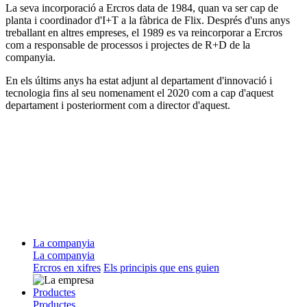
La seva incorporació a Ercros data de 1984, quan va ser cap de
planta i coordinador d'I+T a la fàbrica de Flix. Després d'uns anys
treballant en altres empreses, el 1989 es va reincorporar a Ercros
com a responsable de processos i projectes de R+D de la
companyia.
En els últims anys ha estat adjunt al departament d'innovació i
tecnologia fins al seu nomenament el 2020 com a cap d'aquest
departament i posteriorment com a director d'aquest.
La companyia
La companyia
Ercros en xifres
Els principis que ens guien
Productes
Productes