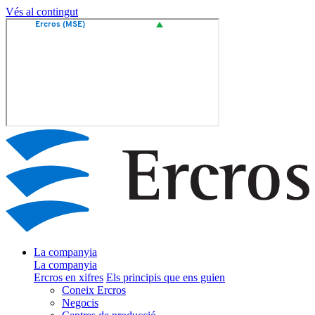
Vés al contingut
La companyia
La companyia
Ercros en xifres
Els principis que ens guien
Coneix Ercros
Negocis