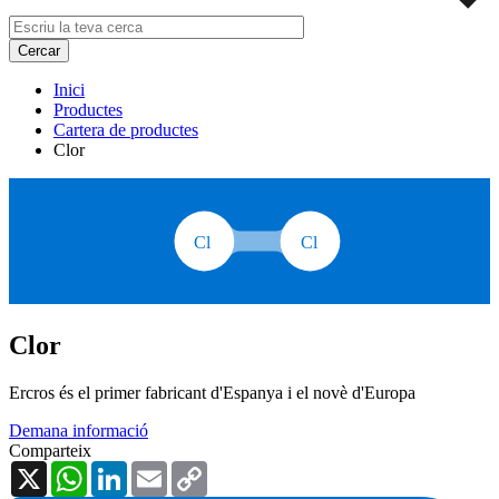
Inici
Productes
Cartera de productes
Clor
Clor
Ercros és el primer fabricant d'Espanya i el novè d'Europa
Demana informació
Comparteix
X
WhatsApp
LinkedIn
Email
Copy
Link