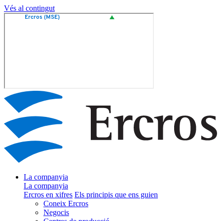
Vés al contingut
La companyia
La companyia
Ercros en xifres
Els principis que ens guien
Coneix Ercros
Negocis