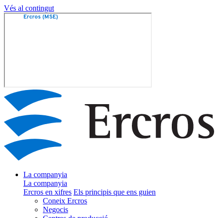
Vés al contingut
La companyia
La companyia
Ercros en xifres
Els principis que ens guien
Coneix Ercros
Negocis