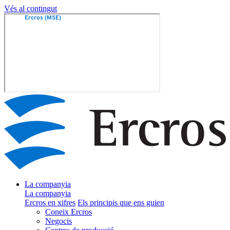
Vés al contingut
La companyia
La companyia
Ercros en xifres
Els principis que ens guien
Coneix Ercros
Negocis