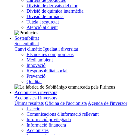
Cartera de productes
Divisió de derivats del clor
Divisió de química intermèdia
Divisió de farmàcia
Tutela i seguretat
Atenció al client
Sostenibilitat
Sostenibilitat
Canvi climàtic
Igualtat i diversitat
Els nostres compromisos
Medi ambient
Innovació
Responsabilitat social
Prevenció
Qualitat
Accionistes i inversors
Accionistes i inversors
Últims resultats
Oficina de l'accionista
Agenda de l'inversor
L'acció
Comunicacions d'informació rellevant
Informació privilegiada
Informació financera
Accionistes