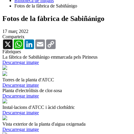
Biblioteca de mitjans
Fotos de la fàbrica de Sabiñánigo
Fotos de la fàbrica de Sabiñánigo
17 març 2022
Comparteix
X
WhatsApp
LinkedIn
Email
Copy
Link
Fàbriques
La fàbrica de Sabiñánigo emmarcada pels Pirineus
Descarregar imatge
Torres de la planta d'ATCC
Descarregar imatge
Planta d'electròlisis de clor-sosa
Descarregar imatge
Instal·lacions d'ATCC i àcid clorhídric
Descarregar imatge
Vista exterior de la planta d'aigua oxigenada
Descarregar imatge