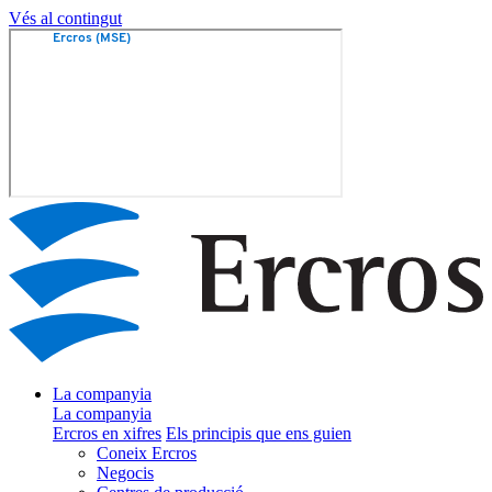
Vés al contingut
La companyia
La companyia
Ercros en xifres
Els principis que ens guien
Coneix Ercros
Negocis