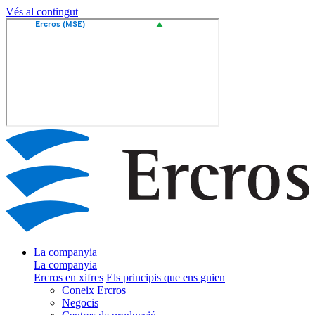
Vés al contingut
La companyia
La companyia
Ercros en xifres
Els principis que ens guien
Coneix Ercros
Negocis