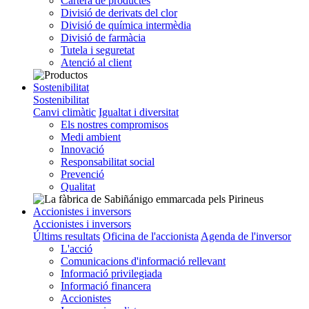
Cartera de productes
Divisió de derivats del clor
Divisió de química intermèdia
Divisió de farmàcia
Tutela i seguretat
Atenció al client
Sostenibilitat
Sostenibilitat
Canvi climàtic
Igualtat i diversitat
Els nostres compromisos
Medi ambient
Innovació
Responsabilitat social
Prevenció
Qualitat
Accionistes i inversors
Accionistes i inversors
Últims resultats
Oficina de l'accionista
Agenda de l'inversor
L'acció
Comunicacions d'informació rellevant
Informació privilegiada
Informació financera
Accionistes