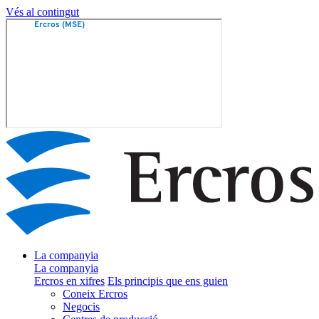
Vés al contingut
La companyia
La companyia
Ercros en xifres
Els principis que ens guien
Coneix Ercros
Negocis