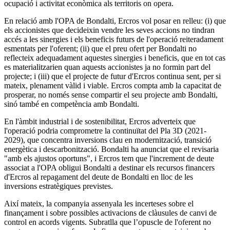
ocupació i activitat econòmica als territoris on opera.
En relació amb l'OPA de Bondalti, Ercros vol posar en relleu: (i) que
els accionistes que decideixin vendre les seves accions no tindran
accés a les sinergies i els beneficis futurs de l'operació reiteradament
esmentats per l'oferent; (ii) que el preu ofert per Bondalti no
reflecteix adequadament aquestes sinergies i beneficis, que en tot cas
es materialitzarien quan aquests accionistes ja no formin part del
projecte; i (iii) que el projecte de futur d'Ercros continua sent, per si
mateix, plenament vàlid i viable. Ercros compta amb la capacitat de
prosperar, no només sense compartir el seu projecte amb Bondalti,
sinó també en competència amb Bondalti.
En l'àmbit industrial i de sostenibilitat, Ercros adverteix que
l'operació podria comprometre la continuïtat del Pla 3D (2021-
2029), que concentra inversions clau en modernització, transició
energètica i descarbonització. Bondalti ha anunciat que el revisaria
"amb els ajustos oportuns", i Ercros tem que l'increment de deute
associat a l'OPA obligui Bondalti a destinar els recursos financers
d'Ercros al repagament del deute de Bondalti en lloc de les
inversions estratègiques previstes.
Així mateix, la companyia assenyala les incerteses sobre el
finançament i sobre possibles activacions de clàusules de canvi de
control en acords vigents. Subratlla que l’opuscle de l'oferent no