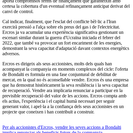
aporta compromisos ferms de finançament que garanteixin amb
certesa la cobertura d'un eventual refinançament anticipat derivat del
canvi de control.
Cal indicar, finalment, que l'esclat del conflicte bèl·lic a l'Iran
exercirà pressió a l'alça sobre els preus del gas i de l'electricitat.
Ercros ja va acumular una experiència significativa gestionant un
escenari similar durant la guerra d'Ucraïna iniciada el febrer del
2022, que també va provocar un fort encariment de les energies,
demostrant la seva capacitat d'adaptació davant contextos energètics
adversos.
Ercros es dirigeix als seus accionistes, molts dels quals han
acompanyat la companyia en moments complexos del cicle: l'oferta
de Bondalti es formula en una fase conjuntural de debilitat de
mercat, en la qual no és aconsellable vendre. Ercros és una empresa
que ha demostrat històricament la seva resiliència i la seva capacitat
de recuperació. Vendre ara implicaria renunciar a participar en la
previsible recuperació del valor de les accions. Ercros compta amb
els actius, l'experiència i el capital humà necessari per seguir
generant valor, i apel·la a la confiança dels seus accionistes en un
projecte que coneixen i han contribuït a construir.
Per als accionistes d'Ercros, vendre les seves accions a Bondalti
implica renunciar als beneficis futurs de la companyia