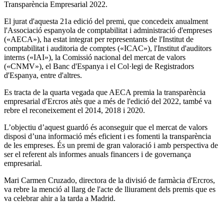
Transparència Empresarial 2022.
El jurat d'aquesta 21a edició del premi, que concedeix anualment
l'Associació espanyola de comptabilitat i administració d'empreses
(«AECA»), ha estat integrat per representants de l'Institut de
comptabilitat i auditoria de comptes («ICAC»), l'Institut d'auditors
interns («IAI»), la Comissió nacional del mercat de valors
(«CNMV»), el Banc d'Espanya i el Col·legi de Registradors
d'Espanya, entre d'altres.
Es tracta de la quarta vegada que AECA premia la transparència
empresarial d'Ercros atès que a més de l'edició del 2022, també va
rebre el reconeixement el 2014, 2018 i 2020.
L’objectiu d’aquest guardó és aconseguir que el mercat de valors
disposi d’una informació més eficient i es fomenti la transparència
de les empreses. És un premi de gran valoració i amb perspectiva de
ser el referent als informes anuals financers i de governança
empresarial.
Mari Carmen Cruzado, directora de la divisió de farmàcia d'Ercros,
va rebre la menció al llarg de l'acte de lliurament dels premis que es
va celebrar ahir a la tarda a Madrid.