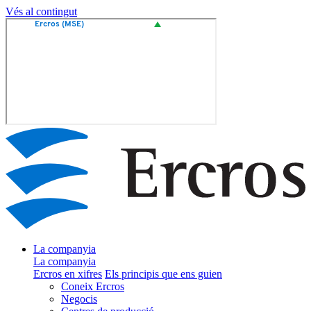
Vés al contingut
La companyia
La companyia
Ercros en xifres
Els principis que ens guien
Coneix Ercros
Negocis