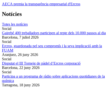
AECA premia la transparència empresarial d'Ercros
Notícies
Totes les notícies
Social
Gairebé 400 treballadors participen al repte dels 10.000 passos al dia
Barcelona,
7 juliol 2026
Social
Ercros, guardonada pel seu compromís i la seva implicació amb la
FUAM
Aranjuez,
26 juny 2026
Social
Disputat el III Torneig de pàdel d’Ercros corporació
Barcelona,
22 juny 2026
Social
Participa a un programa de ràdio sobre aplicacions quotidianes de la
química
Tarragona,
18 juny 2026