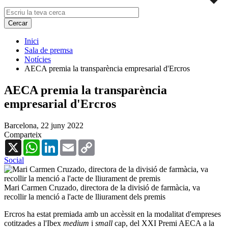
Inici
Sala de premsa
Notícies
AECA premia la transparència empresarial d'Ercros
AECA premia la transparència
empresarial d'Ercros
Barcelona,
22 juny 2022
Comparteix
X
WhatsApp
LinkedIn
Email
Copy
Link
Social
Mari Carmen Cruzado, directora de la divisió de farmàcia, va
recollir la menció a l'acte de lliurament dels premis
Ercros ha estat premiada amb un accèssit en la modalitat d'empreses
cotitzades a l'Ibex
medium
i
small
cap, del XXI Premi AECA a la