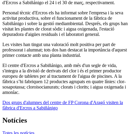
d'Ercros a Sabiñánigo el 24 i el 30 de març, respectivament.
Personal tècnic d'Ercros els ha informat sobre l'empresa i la seva
activitat productiva, sobre el funcionament de la fàbrica de
Sabiñánigo i sobre la gestió mediambiental. Després, els grups han
visitat les plantes de clorat sòdic i aigua oxigenada, l'estació
depuradora d'aigües residuals i el laboratori general.
Les visites han tingut una valoració molt positiva per part de
professorat i alumnat; tots dos han destacat la importància d'aquest
primer contacte amb una planta industrial.
El centre d'Ercros a Sabiñánigo, amb més d'un segle de vida,
s'integra a la divisió de derivats del clor i és el primer productor
europeu de tabletes per al tractament de l'aigua de piscines. A la
fàbrica s’hi fabriquen 12 productes agrupats en quatre línies: clor-
sosapotassa; cloroisocianurats; clorats i clorits; i aigua oxigenada i
amoníac.
Dos grups d'alumnes del centre de FP Corona d'Aragó visiten la
fàbrica d'Ercros a Sabiñánigo
Notícies
Totes les notícies