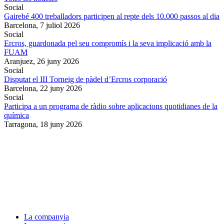
Social
Gairebé 400 treballadors participen al repte dels 10.000 passos al dia
Barcelona,
7 juliol 2026
Social
Ercros, guardonada pel seu compromís i la seva implicació amb la
FUAM
Aranjuez,
26 juny 2026
Social
Disputat el III Torneig de pàdel d’Ercros corporació
Barcelona,
22 juny 2026
Social
Participa a un programa de ràdio sobre aplicacions quotidianes de la
química
Tarragona,
18 juny 2026
La companyia