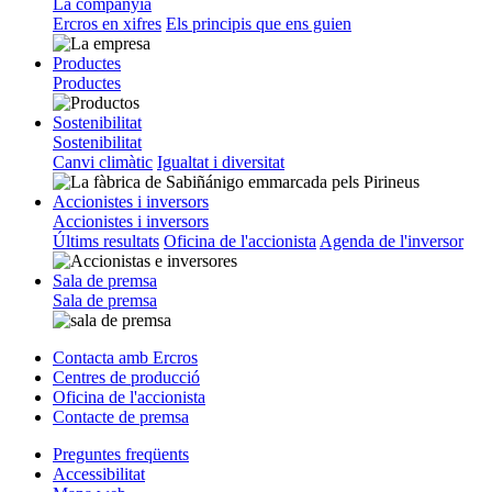
La companyia
Ercros en xifres
Els principis que ens guien
Productes
Productes
Sostenibilitat
Sostenibilitat
Canvi climàtic
Igualtat i diversitat
Accionistes i inversors
Accionistes i inversors
Últims resultats
Oficina de l'accionista
Agenda de l'inversor
Sala de premsa
Sala de premsa
Contacta amb Ercros
Centres de producció
Oficina de l'accionista
Contacte de premsa
Preguntes freqüents
Accessibilitat