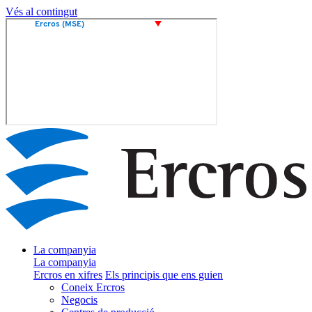
Vés al contingut
La companyia
La companyia
Ercros en xifres
Els principis que ens guien
Coneix Ercros
Negocis