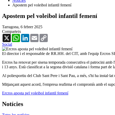
Notícies
Apostem pel voleibol infantil femení
Apostem pel voleibol infantil femení
Tarragona,
6 febrer 2025
Comparteix
X
WhatsApp
LinkedIn
Email
Copy
Link
Social
El director i el responsable de RR.HH. del CIT, amb l'equip Ercros SPS
Ercros ha renovat per sisena temporada consecutiva el patrocini amb l'
i 13 anys. Està classificat a la segona divisió catalana i forma part de
Al poliesportiu del Club Sant Pere i Sant Pau, a més, s'hi ha instal·lat
Mitjançant aquest acord, l'empresa reafirma el compromís amb el supor
Ercros aposta pel voleibol infantil femení
Notícies
Totes les notícies