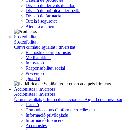
Cartera de productes
Divisió de derivats del clor
Divisió de química intermèdia
Divisió de farmàcia
Tutela i seguretat
Atenció al client
Sostenibilitat
Sostenibilitat
Canvi climàtic
Igualtat i diversitat
Els nostres compromisos
Medi ambient
Innovació
Responsabilitat social
Prevenció
Qualitat
Accionistes i inversors
Accionistes i inversors
Últims resultats
Oficina de l'accionista
Agenda de l'inversor
L'acció
Comunicacions d'informació rellevant
Informació privilegiada
Informació financera
Accionistes