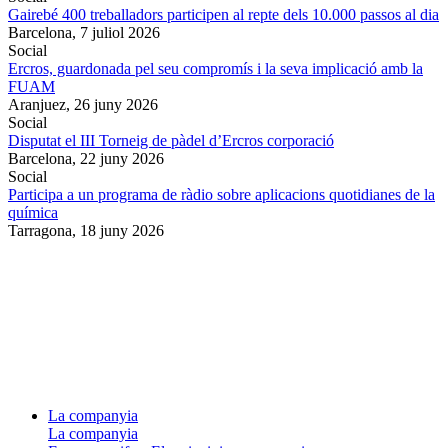
Gairebé 400 treballadors participen al repte dels 10.000 passos al dia
Barcelona,
7 juliol 2026
Social
Ercros, guardonada pel seu compromís i la seva implicació amb la
FUAM
Aranjuez,
26 juny 2026
Social
Disputat el III Torneig de pàdel d’Ercros corporació
Barcelona,
22 juny 2026
Social
Participa a un programa de ràdio sobre aplicacions quotidianes de la
química
Tarragona,
18 juny 2026
La companyia
La companyia