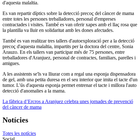
d'aquesta malaltia.
Es van repartir díptics sobre la detecció precoç del càncer de mama
entre totes les persones treballadores, personal d'empreses
contractades i visites. També es van oferir xapes amb el llaç rosa que
la plantilla va lluir en solidaritat amb les dones afectades.
També es van realitzar tres tallers d'autoexploració per a la detecció
precoç d'aquesta malaltia, impartits per la doctora del centre, Sonia
Arauzo. En els tallers van participar més de 75 persones, entre
treballadores d'Aranjuez, personal de contractes, familiars, parelles i
amigues.
A les assistents se'ls va lliurar com a regal una esponja dispensadora
de gel, amb una petita duresa en el seu interior que imita el tacte d'un
tumor. L'ús d'aquesta esponja permet entrenar el tacte i millora l'auto
detecció d'anomalies a la mama.
La fàbrica d’Ercros a Aranjuez celebra unes jornades de prevenció
del càncer de mama
Notícies
Totes les notícies
Social