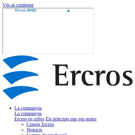
Vés al contingut
La companyia
La companyia
Ercros en xifres
Els principis que ens guien
Coneix Ercros
Negocis