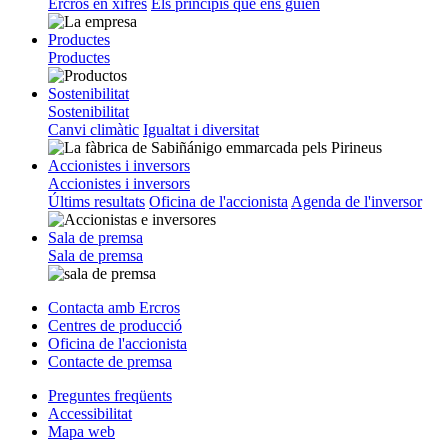
Ercros en xifres
Els principis que ens guien
Productes
Productes
Sostenibilitat
Sostenibilitat
Canvi climàtic
Igualtat i diversitat
Accionistes i inversors
Accionistes i inversors
Últims resultats
Oficina de l'accionista
Agenda de l'inversor
Sala de premsa
Sala de premsa
Contacta amb Ercros
Centres de producció
Oficina de l'accionista
Contacte de premsa
Preguntes freqüents
Accessibilitat
Mapa web