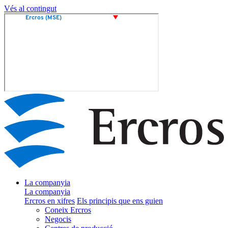
Vés al contingut
La companyia
La companyia
Ercros en xifres
Els principis que ens guien
Coneix Ercros
Negocis