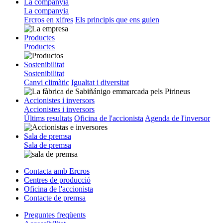
La companyia
La companyia
Ercros en xifres
Els principis que ens guien
Productes
Productes
Sostenibilitat
Sostenibilitat
Canvi climàtic
Igualtat i diversitat
Accionistes i inversors
Accionistes i inversors
Últims resultats
Oficina de l'accionista
Agenda de l'inversor
Sala de premsa
Sala de premsa
Contacta amb Ercros
Centres de producció
Oficina de l'accionista
Contacte de premsa
Preguntes freqüents