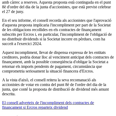
amb càrrec a reserves. Aquesta proposta està continguda en el punt
8è d'ordre del dia de la junta d'accionistes, que està previst celebrar
el 27 de juny.
En el seu informe, el consell recorda als accionistes que l'aprovació
d'aquesta proposta implicaria l'incompliment per part de la Societat
de les obligacions recollides en els contractes de finançament
subscrits per Ercros i, en particular, l'incompliment de l'obligació de
no distribuir dividends si la Societat incorre en pèrdues, com ha
succeït a l'exercici 2024.
Aquest incompliment, llevat de dispensa expressa de les entitats
creditores, podria donar lloc al venciment anticipat dels contractes de
finançament, amb la possible conseqüència d'obligar la Societat a
retornar els imports pendents de pagament, circumstància que
comprometria seriosament la situació financera d'Ercros.
A la vista d'això, el consell reitera la seva recomanació als
accionistes de votar en contra del punt 8è de l'ordre del dia de la
junta, que conté la proposta de distribució de dividend més amunt
descrita.
El consell adverteix de l'incompliment dels contractes de
finançament si Ercros reparteix dividend