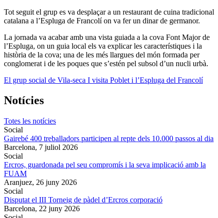
Tot seguit el grup es va desplaçar a un restaurant de cuina tradicional
catalana a l’Espluga de Francolí on va fer un dinar de germanor.
La jornada va acabar amb una vista guiada a la cova Font Major de
l’Espluga, on un guia local els va explicar les característiques i la
història de la cova; una de les més llargues del món formada per
conglomerat i de les poques que s’estén pel subsol d’un nucli urbà.
El grup social de Vila-seca I visita Poblet i l’Espluga del Francolí
Notícies
Totes les notícies
Social
Gairebé 400 treballadors participen al repte dels 10.000 passos al dia
Barcelona,
7 juliol 2026
Social
Ercros, guardonada pel seu compromís i la seva implicació amb la
FUAM
Aranjuez,
26 juny 2026
Social
Disputat el III Torneig de pàdel d’Ercros corporació
Barcelona,
22 juny 2026
Social