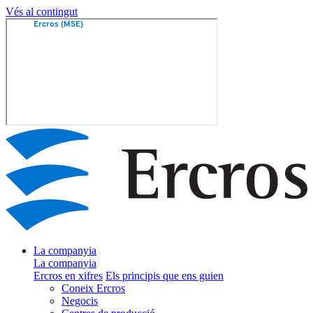
Vés al contingut
La companyia
La companyia
Ercros en xifres
Els principis que ens guien
Coneix Ercros
Negocis