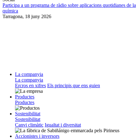
Participa a un programa de ràdio sobre aplicacions quotidianes de la
química
Tarragona,
18 juny 2026
La companyia
La companyia
Ercros en xifres
Els principis que ens guien
Productes
Productes
Sostenibilitat
Sostenibilitat
Canvi climàtic
Igualtat i diversitat
Accionistes i inversors