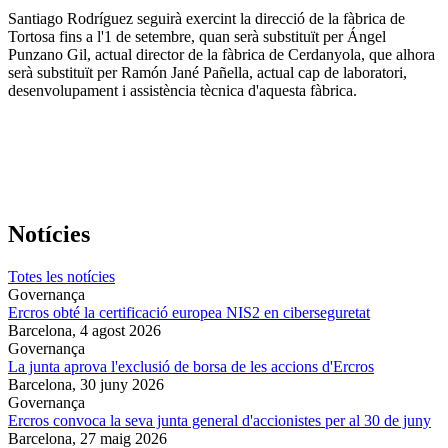
Santiago Rodríguez seguirà exercint la direcció de la fàbrica de
Tortosa fins a l'1 de setembre, quan serà substituït per Ángel
Punzano Gil, actual director de la fàbrica de Cerdanyola, que alhora
serà substituït per Ramón Jané Pañella, actual cap de laboratori,
desenvolupament i assistència tècnica d'aquesta fàbrica.
Notícies
Totes les notícies
Governança
Ercros obté la certificació europea NIS2 en ciberseguretat
Barcelona,
4 agost 2026
Governança
La junta aprova l'exclusió de borsa de les accions d'Ercros
Barcelona,
30 juny 2026
Governança
Ercros convoca la seva junta general d'accionistes per al 30 de juny
Barcelona,
27 maig 2026