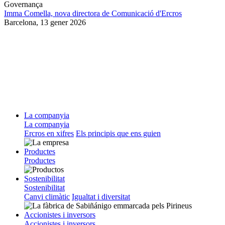
Governança
Imma Comella, nova directora de Comunicació d'Ercros
Barcelona,
13 gener 2026
La companyia
La companyia
Ercros en xifres
Els principis que ens guien
Productes
Productes
Sostenibilitat
Sostenibilitat
Canvi climàtic
Igualtat i diversitat
Accionistes i inversors
Accionistes i inversors