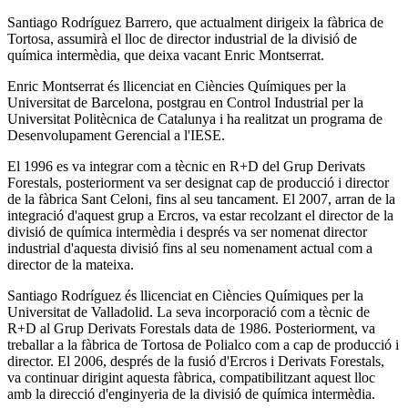
Santiago Rodríguez Barrero, que actualment dirigeix la fàbrica de
Tortosa, assumirà el lloc de director industrial de la divisió de
química intermèdia, que deixa vacant Enric Montserrat.
Enric Montserrat és llicenciat en Ciències Químiques per la
Universitat de Barcelona, postgrau en Control Industrial per la
Universitat Politècnica de Catalunya i ha realitzat un programa de
Desenvolupament Gerencial a l'IESE.
El 1996 es va integrar com a tècnic en R+D del Grup Derivats
Forestals, posteriorment va ser designat cap de producció i director
de la fàbrica Sant Celoni, fins al seu tancament. El 2007, arran de la
integració d'aquest grup a Ercros, va estar recolzant el director de la
divisió de química intermèdia i després va ser nomenat director
industrial d'aquesta divisió fins al seu nomenament actual com a
director de la mateixa.
Santiago Rodríguez és llicenciat en Ciències Químiques per la
Universitat de Valladolid. La seva incorporació com a tècnic de
R+D al Grup Derivats Forestals data de 1986. Posteriorment, va
treballar a la fàbrica de Tortosa de Polialco com a cap de producció i
director. El 2006, després de la fusió d'Ercros i Derivats Forestals,
va continuar dirigint aquesta fàbrica, compatibilitzant aquest lloc
amb la direcció d'enginyeria de la divisió de química intermèdia.