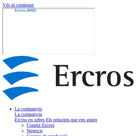
Vés al contingut
La companyia
La companyia
Ercros en xifres
Els principis que ens guien
Coneix Ercros
Negocis