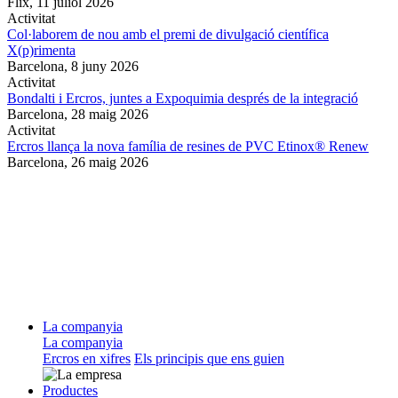
Flix,
11 juliol 2026
Activitat
Col·laborem de nou amb el premi de divulgació científica
X(p)rimenta
Barcelona,
8 juny 2026
Activitat
Bondalti i Ercros, juntes a Expoquimia després de la integració
Barcelona,
28 maig 2026
Activitat
Ercros llança la nova família de resines de PVC Etinox® Renew
Barcelona,
26 maig 2026
La companyia
La companyia
Ercros en xifres
Els principis que ens guien
Productes