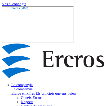
Vés al contingut
La companyia
La companyia
Ercros en xifres
Els principis que ens guien
Coneix Ercros
Negocis