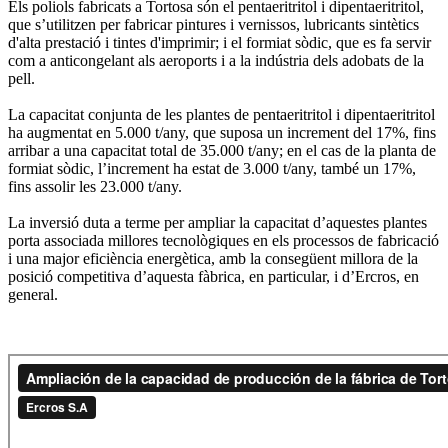
Els poliols fabricats a Tortosa són el pentaeritritol i dipentaeritritol,
que s’utilitzen per fabricar pintures i vernissos, lubricants sintètics
d'alta prestació i tintes d'imprimir; i el formiat sòdic, que es fa servir
com a anticongelant als aeroports i a la indústria dels adobats de la
pell.
La capacitat conjunta de les plantes de pentaeritritol i dipentaeritritol
ha augmentat en 5.000 t/any, que suposa un increment del 17%, fins
arribar a una capacitat total de 35.000 t/any; en el cas de la planta de
formiat sòdic, l’increment ha estat de 3.000 t/any, també un 17%,
fins assolir les 23.000 t/any.
La inversió duta a terme per ampliar la capacitat d’aquestes plantes
porta associada millores tecnològiques en els processos de fabricació
i una major eficiència energètica, amb la consegüent millora de la
posició competitiva d’aquesta fàbrica, en particular, i d’Ercros, en
general.