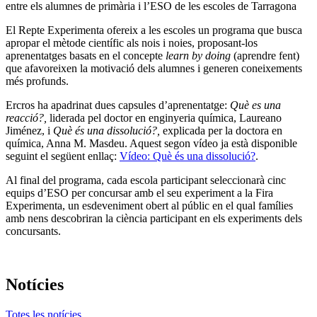
entre els alumnes de primària i l’ESO de les escoles de Tarragona
El Repte Experimenta ofereix a les escoles un programa que busca
apropar el mètode científic als nois i noies, proposant-los
aprenentatges basats en el concepte
learn by doing
(aprendre fent)
que afavoreixen la motivació dels alumnes i generen coneixements
més profunds.
Ercros ha apadrinat dues capsules d’aprenentatge:
Què es una
reacció?,
liderada pel doctor en enginyeria química, Laureano
Jiménez, i
Què és una dissolució?,
explicada per la doctora en
química, Anna M. Masdeu. Aquest segon vídeo ja està disponible
seguint el següent enllaç:
Vídeo: Què és una dissolució?
.
Al final del programa, cada escola participant seleccionarà cinc
equips d’ESO per concursar amb el seu experiment a la Fira
Experimenta, un esdeveniment obert al públic en el qual famílies
amb nens descobriran la ciència participant en els experiments dels
concursants.
Notícies
Totes les notícies