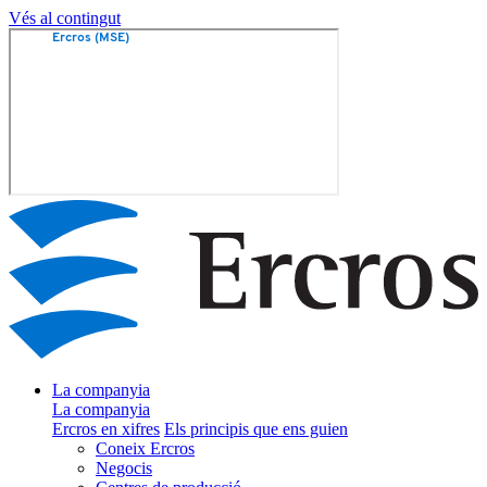
Vés al contingut
La companyia
La companyia
Ercros en xifres
Els principis que ens guien
Coneix Ercros
Negocis