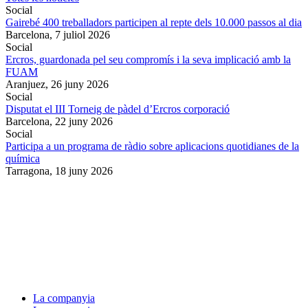
Social
Gairebé 400 treballadors participen al repte dels 10.000 passos al dia
Barcelona,
7 juliol 2026
Social
Ercros, guardonada pel seu compromís i la seva implicació amb la
FUAM
Aranjuez,
26 juny 2026
Social
Disputat el III Torneig de pàdel d’Ercros corporació
Barcelona,
22 juny 2026
Social
Participa a un programa de ràdio sobre aplicacions quotidianes de la
química
Tarragona,
18 juny 2026
La companyia