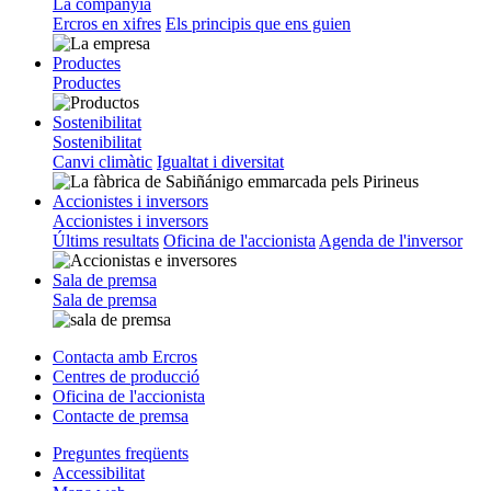
La companyia
Ercros en xifres
Els principis que ens guien
Productes
Productes
Sostenibilitat
Sostenibilitat
Canvi climàtic
Igualtat i diversitat
Accionistes i inversors
Accionistes i inversors
Últims resultats
Oficina de l'accionista
Agenda de l'inversor
Sala de premsa
Sala de premsa
Contacta amb Ercros
Centres de producció
Oficina de l'accionista
Contacte de premsa
Preguntes freqüents
Accessibilitat