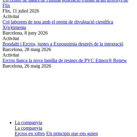
Flix
Flix,
11 juliol 2026
Activitat
Col·laborem de nou amb el premi de divulgació científica
X(p)rimenta
Barcelona,
8 juny 2026
Activitat
Bondalti i Ercros, juntes a Expoquimia després de la integració
Barcelona,
28 maig 2026
Activitat
Ercros llança la nova família de resines de PVC Etinox® Renew
Barcelona,
26 maig 2026
La companyia
La companyia
Ercros en xifres
Els principis que ens guien