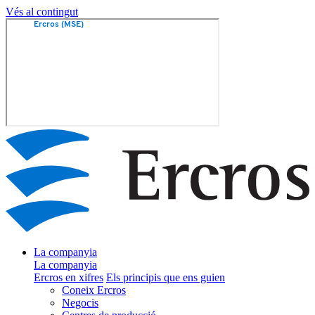
Vés al contingut
La companyia
La companyia
Ercros en xifres
Els principis que ens guien
Coneix Ercros
Negocis