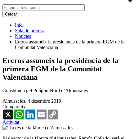
Inici
Sala de premsa
Notícies
Ercros assumeix la presidència de la primera EGM de la
Comunitat Valenciana
Ercros assumeix la presidència de la
primera EGM de la Comunitat
Valenciana
Constituïda pel Polígon Nord d’Almussafes
Almussafes,
4 desembre 2019
Comparteix
X
WhatsApp
LinkedIn
Email
Copy
Link
Activitat
El director de la fàbrica d’Almussafes, Ramón Collado, serà el