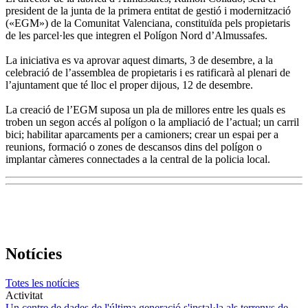
president de la junta de la primera entitat de gestió i modernització
(«EGM») de la Comunitat Valenciana, constituïda pels propietaris
de les parcel·les que integren el Polígon Nord d’Almussafes.
La iniciativa es va aprovar aquest dimarts, 3 de desembre, a la
celebració de l’assemblea de propietaris i es ratificarà al plenari de
l’ajuntament que té lloc el proper dijous, 12 de desembre.
La creació de l’EGM suposa un pla de millores entre les quals es
troben un segon accés al polígon o la ampliació de l’actual; un carril
bici; habilitar aparcaments per a camioners; crear un espai per a
reunions, formació o zones de descansos dins del polígon o
implantar càmeres connectades a la central de la policia local.
Notícies
Totes les notícies
Activitat
Un centre de dades de l'última generació s'instal·la als terrenys de