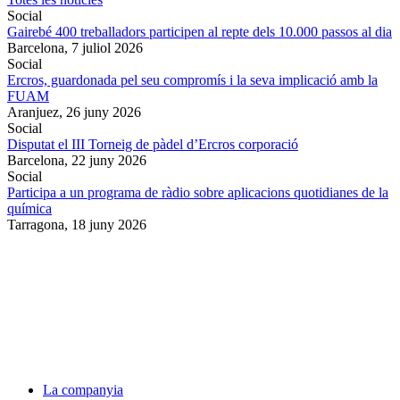
Social
Gairebé 400 treballadors participen al repte dels 10.000 passos al dia
Barcelona,
7 juliol 2026
Social
Ercros, guardonada pel seu compromís i la seva implicació amb la
FUAM
Aranjuez,
26 juny 2026
Social
Disputat el III Torneig de pàdel d’Ercros corporació
Barcelona,
22 juny 2026
Social
Participa a un programa de ràdio sobre aplicacions quotidianes de la
química
Tarragona,
18 juny 2026
La companyia