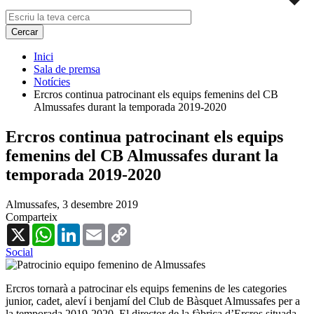
Inici
Sala de premsa
Notícies
Ercros continua patrocinant els equips femenins del CB
Almussafes durant la temporada 2019-2020
Ercros continua patrocinant els equips
femenins del CB Almussafes durant la
temporada 2019-2020
Almussafes,
3 desembre 2019
Comparteix
X
WhatsApp
LinkedIn
Email
Copy
Link
Social
Ercros tornarà a patrocinar els equips femenins de les categories
junior, cadet, aleví i benjamí del Club de Bàsquet Almussafes per a
la temporada 2019-2020. El director de la fàbrica d’Ercros situada