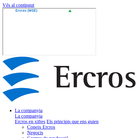
Vés al contingut
La companyia
La companyia
Ercros en xifres
Els principis que ens guien
Coneix Ercros
Negocis