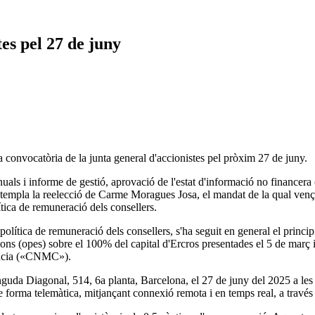
es pel 27 de juny
la convocatòria de la junta general d'accionistes pel pròxim 27 de juny.
als i informe de gestió, aprovació de l'estat d'informació no financera (
contempla la reelecció de Carme Moragues Josa, el mandat de la qual venç
ítica de remuneració dels consellers.
 política de remuneració dels consellers, s'ha seguit en general el princip
cions (opes) sobre el 100% del capital d'Ercros presentades el 5 de març i
tència («CNMC»).
vinguda Diagonal, 514, 6a planta, Barcelona, el 27 de juny del 2025 a l
de forma telemàtica, mitjançant connexió remota i en temps real, a través