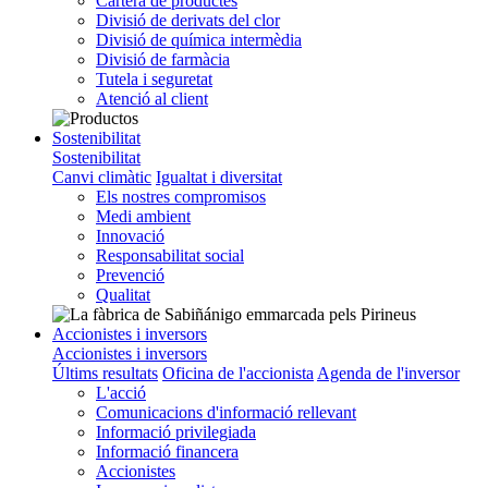
Cartera de productes
Divisió de derivats del clor
Divisió de química intermèdia
Divisió de farmàcia
Tutela i seguretat
Atenció al client
Sostenibilitat
Sostenibilitat
Canvi climàtic
Igualtat i diversitat
Els nostres compromisos
Medi ambient
Innovació
Responsabilitat social
Prevenció
Qualitat
Accionistes i inversors
Accionistes i inversors
Últims resultats
Oficina de l'accionista
Agenda de l'inversor
L'acció
Comunicacions d'informació rellevant
Informació privilegiada
Informació financera
Accionistes