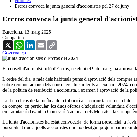
Notícies
Ercros convoca la junta general d'accionistes pel 27 de juny
Ercros convoca la junta general d'accionist
Barcelona,
13 maig 2025
Comparteix
X
WhatsApp
LinkedIn
Email
Copy
Link
Governança
El consell d'administració d'Ercros, celebrat el 9 de maig, ha aprovat 
L'ordre del dia, a més dels habituals punts d'aprovació dels comptes anu
sobre remuneracions dels consellers, tots referits a l'exercici 2024, 
de la política de retribució a accionista, i examen i aprovació de la pol
Tant en el cas de la política de retribució a l'accionista com en el de la
en compte, en particular, les dues ofertes d'adquisició voluntària d'ac
en tramitació davant la Comissió Nacional dels Mercats i la Compe
La junta d'accionistes ha estat convocada, de forma presencial, a l'a
possibilitat que aquells accionistes que ho desitgin puguin participar 