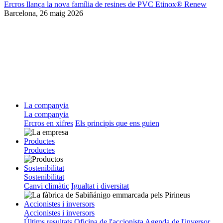
Ercros llança la nova família de resines de PVC Etinox® Renew
Barcelona,
26 maig 2026
La companyia
La companyia
Ercros en xifres
Els principis que ens guien
Productes
Productes
Sostenibilitat
Sostenibilitat
Canvi climàtic
Igualtat i diversitat
Accionistes i inversors
Accionistes i inversors
Últims resultats
Oficina de l'accionista
Agenda de l'inversor