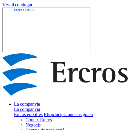
Vés al contingut
La companyia
La companyia
Ercros en xifres
Els principis que ens guien
Coneix Ercros
Negocis