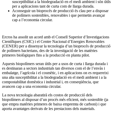
susceptibilitat a la biodegradació en el medi ambient i són útils
per a aplicacions tant de curta com de llarga durada.
Aconseguir un bioprocés de producció és clau per a disposar
de polímers sostenibles, renovables i que permetin avançar
cap a l’economia circular.
Ercros ha assolit un acord amb el Consell Superior d’Investigacions
Científiques (CSIC) i el Centre Nacional d’Energies Renovables
(CENER) per a dissenyar la tecnologia d’un bioprocés de producció
de polímers bacterians, des de la investigació de les matèries
primeres biològiques fins a la producció en planta pilot.
Aquests biopolímers seran útils per a usos de curta i llarga durada i
es destinaran a sectors industrials tan diversos com el de l’envàs i
embalatge, l’agrícola i el cosmètic, i en aplicacions on es requereixi
una alta susceptibilitat a la biodegradació en el medi ambient i a la
compostabilitat domèstica i industrial i, en conseqüència, que
avancen cap a una economia circular.
La nova tecnologia abaratirà els costos de producció dels
biopolímers al disposar d’un procés més eficient, més sostenible (ja
que empra matèries primeres de baixa empremta de carboni) i que
aporta avantatges derivats de les prestacions dels materials.