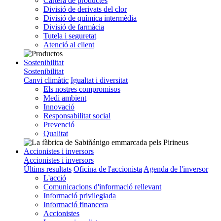
Cartera de productes
Divisió de derivats del clor
Divisió de química intermèdia
Divisió de farmàcia
Tutela i seguretat
Atenció al client
Sostenibilitat
Sostenibilitat
Canvi climàtic
Igualtat i diversitat
Els nostres compromisos
Medi ambient
Innovació
Responsabilitat social
Prevenció
Qualitat
Accionistes i inversors
Accionistes i inversors
Últims resultats
Oficina de l'accionista
Agenda de l'inversor
L'acció
Comunicacions d'informació rellevant
Informació privilegiada
Informació financera
Accionistes