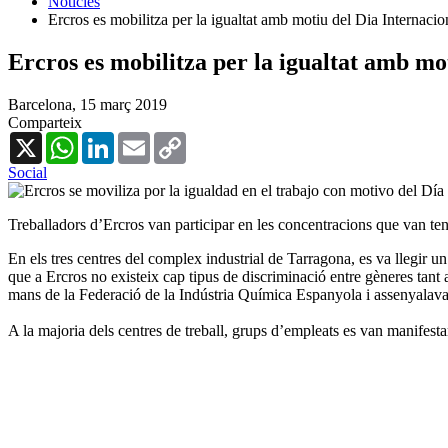
Notícies
Ercros es mobilitza per la igualtat amb motiu del Dia Internaci
Ercros es mobilitza per la igualtat amb mo
Barcelona,
15 març 2019
Comparteix
X
WhatsApp
LinkedIn
Email
Copy
Link
Social
Treballadors d’Ercros van participar en les concentracions que van tenir
En els tres centres del complex industrial de Tarragona, es va llegir u
que a Ercros no existeix cap tipus de discriminació entre gèneres tant a
mans de la Federació de la Indústria Química Espanyola i assenyalava q
A la majoria dels centres de treball, grups d’empleats es van manifesta