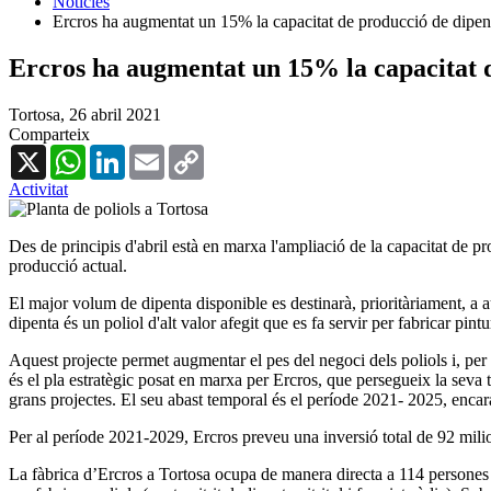
Notícies
Ercros ha augmentat un 15% la capacitat de producció de dipen
Ercros ha augmentat un 15% la capacitat 
Tortosa,
26 abril 2021
Comparteix
X
WhatsApp
LinkedIn
Email
Copy
Link
Activitat
Des de principis d'abril està en marxa l'ampliació de la capacitat de 
producció actual.
El major volum de dipenta disponible es destinarà, prioritàriament, a 
dipenta és un poliol d'alt valor afegit que es fa servir per fabricar pint
Aquest projecte permet augmentar el pes del negoci dels poliols i, per 
és el pla estratègic posat en marxa per Ercros, que persegueix la seva 
grans projectes. El seu abast temporal és el període 2021- 2025, encara
Per al període 2021-2029, Ercros preveu una inversió total de 92 milion
La fàbrica d’Ercros a Tortosa ocupa de manera directa a 114 persones i