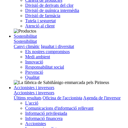
Cartera de productes
Divisió de derivats del clor
Divisió de química intermèdia
Divisió de farmàcia
Tutela i seguretat
Atenció al client
Sostenibilitat
Sostenibilitat
Canvi climàtic
Igualtat i diversitat
Els nostres compromisos
Medi ambient
Innovació
Responsabilitat social
Prevenció
Qualitat
Accionistes i inversors
Accionistes i inversors
Últims resultats
Oficina de l'accionista
Agenda de l'inversor
L'acció
Comunicacions d'informació rellevant
Informació privilegiada
Informació financera
Accionistes