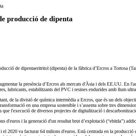
ta
de producció de dipenta
producció de dipentaeritritol (dipenta) de la fàbrica d’Ercros a Tortosa 
augmentar la presència d’Ercros als mercats d'Àsia i dels EE.UU. En l'ac
ures, lubricants, estabilitzants del PVC i resines endurides amb llum ultra
tant, de la divisió de química intermèdia a Ercros, que és un dels objec
transformació en una empresa sostenible i s’assenta sobre tres dimension
 que l'execució de diversos projectes de digitalització i descarbonitzaci
s d'euros i la generació d'un resultat brut d’explotació (“ebitda”) addi
 el 2020 va facturar 64 milions d'euros. Està centrada en la producció 